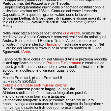
Padovanino
, del
Piazzetta
e del
Tiepolo
.
Cinquecentoquarantatrè dipinti della pinacoteca costituiscono la
collezione lasciata nel 1864 al Comune dal conte Leonardo
Capodilista. Fra questi di grande valore sono le tavole di
Giovanni Bellini
, di
Giorgione
, di
Tiziano
e alcune magnifiche
tele di
Palma il Giovane
e di
artisti nordici
come Quentin
Metsys.
Nella Pinacoteca sono esposti anche
due arazzi,
sculture dal
Medioevo ad Antonio Canova e bronzetti realizzati da artisti quali
Andrea Briosco detto il Riccio e Tiziano Aspetti, mentre nel
chiostro minore è allestito il
lapidario
medievale e moderno. Nel
Giardino del Museo si trova la bella scultura bronzea di Guido
Sgaravatti, l'
Arco
.
Fanno parte delle collezioni del Museo d'Arte la preziosa raccolta
di
arti applicate
esposta a
Palazzo Zuckermann
e costituita da
mobili, gioielli, tessuti, ceramiche e avori, quella di incisioni (oltre
20.000) e la collezione di disegni (quasi 3.000).
Info:
Museo Eremitani, piazza Eremitani 8
tel. +39 049 8204551
biglietti e orari delle sedi museali civiche
Non è ammesso portare bagagli al seguito
All’interno della sede è permesso fotografare purché:
• la foto avvenga in forma di istantanea
• si facciano fotografie a uso personale senza fini di lucro
• non si venga a contatto/non si tocchi l'oggetto da fotografare •
non vengano usate fonti di luce (compreso il flash)