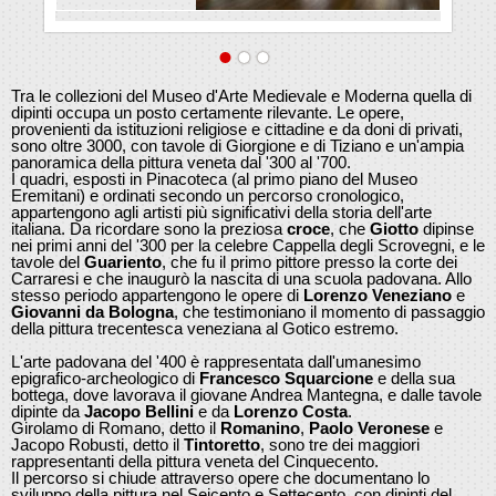
Tra le collezioni del Museo d'Arte Medievale e Moderna quella di
dipinti occupa un posto certamente rilevante. Le opere,
provenienti da istituzioni religiose e cittadine e da doni di privati,
sono oltre 3000, con tavole di Giorgione e di Tiziano e un'ampia
panoramica della pittura veneta dal '300 al '700.
I quadri, esposti in Pinacoteca (al primo piano del Museo
Eremitani) e ordinati secondo un percorso cronologico,
appartengono agli artisti più significativi della storia dell'arte
italiana. Da ricordare sono la preziosa
croce
, che
Giotto
dipinse
nei primi anni del '300 per la celebre Cappella degli Scrovegni, e le
tavole del
Guariento
, che fu il primo pittore presso la corte dei
Carraresi e che inaugurò la nascita di una scuola padovana. Allo
stesso periodo appartengono le opere di
Lorenzo Veneziano
e
Giovanni da Bologna
, che testimoniano il momento di passaggio
della pittura trecentesca veneziana al Gotico estremo.
L'arte padovana del '400 è rappresentata dall'umanesimo
epigrafico-archeologico di
Francesco Squarcione
e della sua
bottega, dove lavorava il giovane Andrea Mantegna, e dalle tavole
dipinte da
Jacopo Bellini
e da
Lorenzo Costa
.
Girolamo di Romano, detto il
Romanino
,
Paolo Veronese
e
Jacopo Robusti, detto il
Tintoretto
, sono tre dei maggiori
rappresentanti della pittura veneta del Cinquecento.
Il percorso si chiude attraverso opere che documentano lo
sviluppo della pittura nel Seicento e Settecento, con dipinti del