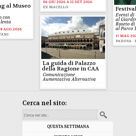
06 GIU 2026
A
12 SET 2026
ng al Museo
EX MACELLO
Festiva
Eventi di
o con
al Giardi
 lenta
Roseto di
al Parco 
18 AGO 2026
TANI
17 MAG 20
PADOVA - 
La guida di Palazzo
della Ragione in CAA
Comunicazione
Aumentativa Alternativa
Cerca nel sito:
Form di ricerca
QUESTA SETTIMANA