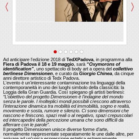
Ad anticipare l'edizione 2018 di
TedXPadova
, in programma alla
Fiera di Padova il 18 e 19 maggio
, sarà
“Oxymorons of
identification”
, uno spettacolo di body art a opera del
collettivo
berlinese Dimensionen
, e curato da
Giorgio Chinea
, da cinque
anni direttore artistico di Tedx Padova.
L'evento è un'interessante contaminazione tra linguaggi della
contemporaneità in uno dei luoghi simbolo della classicità: la
Loggia della Gran Guardia. Così spiegano gli artisti berlinesi:
“L’obiettivo del progetto Dimensionen è l’indagine del mondo
senza le parole. I molteplici mondi possibili crescono attraverso
l’interazione dinamica tra mobilità ed immobilità, sogno e realtà,
movimento e sosta, rumore e silenzio. Ci sono dimensioni che
nascono e finiscono, spazi reali o al negativo, spazi crepuscolari
ed intercapedini della percezione umana che sono difficili da
afferrare con le parole”.
Il progetto Dimensionen unisce diverse forme d’arte,
normalmente rappresentate separatamente le une dalle altre, per
arrivare ad un’unica espressione estetica estremamente