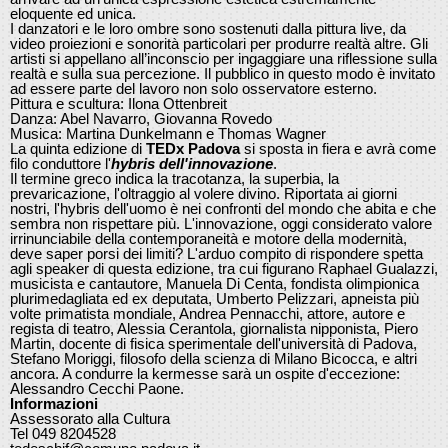
eloquente ed unica.
I danzatori e le loro ombre sono sostenuti dalla pittura live, da
video proiezioni e sonorità particolari per produrre realtà altre. Gli
artisti si appellano all’inconscio per ingaggiare una riflessione sulla
realtà e sulla sua percezione. Il pubblico in questo modo è invitato
ad essere parte del lavoro non solo osservatore esterno.
Pittura e scultura: Ilona Ottenbreit
Danza: Abel Navarro, Giovanna Rovedo
Musica: Martina Dunkelmann e Thomas Wagner
La quinta edizione di
TEDx Padova
si sposta in fiera e avrà come
filo conduttore l'
hybris dell'innovazione
.
Il termine greco indica la tracotanza, la superbia, la
prevaricazione, l'oltraggio al volere divino. Riportata ai giorni
nostri, l'hybris dell'uomo è nei confronti del mondo che abita e che
sembra non rispettare più. L'innovazione, oggi considerato valore
irrinunciabile della contemporaneità e motore della modernità,
deve saper porsi dei limiti? L'arduo compito di rispondere spetta
agli speaker di questa edizione, tra cui figurano Raphael Gualazzi,
musicista e cantautore, Manuela Di Centa, fondista olimpionica
plurimedagliata ed ex deputata, Umberto Pelizzari, apneista più
volte primatista mondiale, Andrea Pennacchi, attore, autore e
regista di teatro, Alessia Cerantola, giornalista nipponista, Piero
Martin, docente di fisica sperimentale dell'università di Padova,
Stefano Moriggi, filosofo della scienza di Milano Bicocca, e altri
ancora. A condurre la kermesse sarà un ospite d'eccezione:
Alessandro Cecchi Paone.
Informazioni
Assessorato alla Cultura
Tel 049 8204528