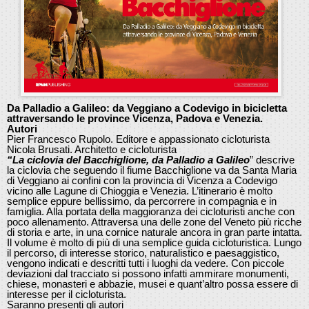
Da Palladio a Galileo: da Veggiano a Codevigo in bicicletta
attraversando le province Vicenza, Padova e Venezia.
Autori
Pier Francesco Rupolo. Editore e appassionato cicloturista
Nicola Brusati. Architetto e cicloturista
“La ciclovia del Bacchiglione, da Palladio a Galileo
” descrive
la ciclovia che seguendo il fiume Bacchiglione va da Santa Maria
di Veggiano ai confini con la provincia di Vicenza a Codevigo
vicino alle Lagune di Chioggia e Venezia. L’itinerario è molto
semplice eppure bellissimo, da percorrere in compagnia e in
famiglia. Alla portata della maggioranza dei cicloturisti anche con
poco allenamento. Attraversa una delle zone del Veneto più ricche
di storia e arte, in una cornice naturale ancora in gran parte intatta.
Il volume è molto di più di una semplice guida cicloturistica. Lungo
il percorso, di interesse storico, naturalistico e paesaggistico,
vengono indicati e descritti tutti i luoghi da vedere. Con piccole
deviazioni dal tracciato si possono infatti ammirare monumenti,
chiese, monasteri e abbazie, musei e quant’altro possa essere di
interesse per il cicloturista.
Saranno presenti gli autori