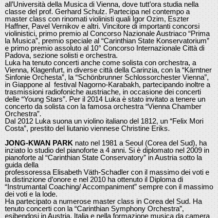
all’Università della Musica di Vienna, dove tutt’ora studia nella
classe del prof. Gerhard Schulz. Partecipa nel contempo a
master class con rinomati violinisti quali Igor Ozim, Eszter
Haffner, Pavel Vernikov e altri. Vincitore di importanti concorsi
violinistici, primo premio al Concorso Nazionale Austriaco “Prima
la Musica”, premio speciale al “Carinthian State Konservatorium”
e primo premio assoluto al 10° Concorso Internazionale Città di
Padova, sezione solisti e orchestra.
Luka ha tenuto concerti anche come solista con orchestra, a
Vienna, Klagenfurt, in diverse città della Carinzia, con la “Kärntner
Sinfonie Orchesta”, la “Schönbrunner Schlossorchester Vienna”,
in Giappone al festival Nagorno-Karabakh, partecipando inoltre a
trasmissioni radiofoniche austriache, in occasione dei concerti
delle “Young Stars”. Per il 2014 Luka è stato invitato a tenere un
concerto da solista con la famosa orchestra “Vienna Chamber
Orchestra”.
Dal 2012 Luka suona un violino italiano del 1812, un “Felix Mori
Costa”, prestito del liutanio viennese Christine Eriks.
JONG-KWAN PARK
nato nel 1981 a Seoul (Corea del Sud), ha
inziato lo studio del pianoforte a 4 anni. Si è diplomato nel 2009 in
pianoforte al “Carinthian State Conservatory” in Austria sotto la
guida della
professoressa Elisabeth Väth-Schadler con il massimo dei voti e
la distinzione d’onore e nel 2010 ha ottenuto il Diploma di
“Instrumantal Coaching/ Accompaniment” sempre con il massimo
dei voti e la lode.
Ha partecipato a numerose master class in Corea del Sud. Ha
tenuto concerti con la “Carinthian Symphony Orchestra”,
esibendosi in Austria, Italia e nella formazione musica da camera