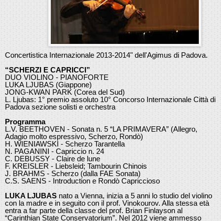
Concertistica Internazionale 2013-2014" dell'Agimus di Padova.
“SCHERZI E CAPRICCI”
DUO VIOLINO - PIANOFORTE
LUKA LJUBAS (Giappone)
JONG-KWAN PARK (Corea del Sud)
L. Ljubas: 1° premio assoluto 10° Concorso Internazionale Città di
Padova sezione solisti e orchestra
Programma
L.V. BEETHOVEN - Sonata n. 5 “LA PRIMAVERA” (Allegro,
Adagio molto espressivo, Scherzo, Rondò)
H. WIENIAWSKI - Scherzo Tarantella
N. PAGANINI - Capriccio n. 24
C. DEBUSSY - Claire de lune
F. KREISLER - Liebsleid; Tambourin Chinois
J. BRAHMS - Scherzo (dalla FAE Sonata)
C.S. SAENS - Introduction e Rondò Capriccioso
LUKA LJUBAS
nato a Vienna, inizia a 5 anni lo studio del violino
con la madre e in seguito con il prof. Vinokourov. Alla stessa età
entra a far parte della classe del prof. Brian Finlayson al
“Carinthian State Conservatorium”. Nel 2012 viene ammesso